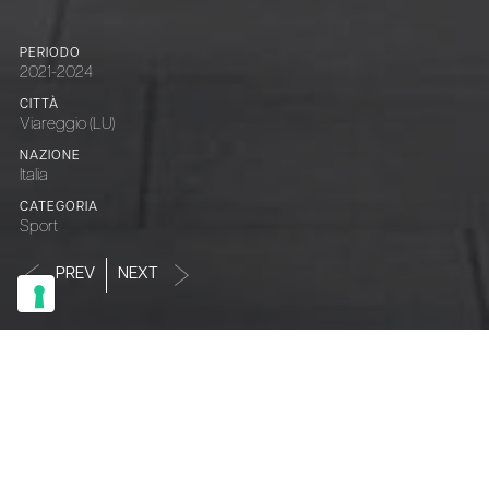
PERIODO
2021-2024
CITTÀ
Viareggio (LU)
NAZIONE
Italia
CATEGORIA
Sport
PREV
NEXT
S
t
a
d
i
o
d
e
i
P
i
n
i