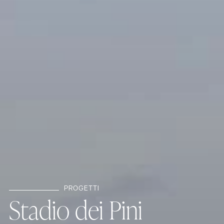
PROGETTI
S
t
a
d
i
o
d
e
i
P
i
n
i