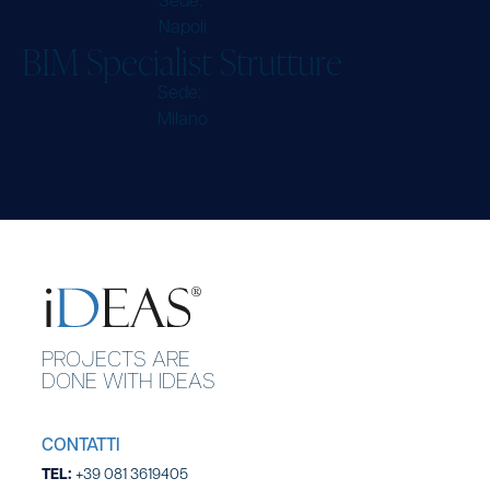
Sede:
Napoli
B
I
M
S
p
e
c
i
a
l
i
s
t
S
t
r
u
t
t
u
r
e
Sede:
Milano
P
R
O
J
E
C
T
S
A
R
E
D
O
N
E
W
I
T
H
I
D
E
A
S
CONTATTI
TEL:
+39 081 3619405