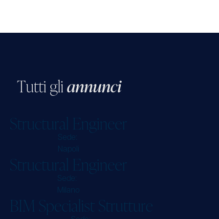
T
u
t
t
i
g
l
i
a
n
n
u
n
c
i
S
t
r
u
c
t
u
r
a
l
E
n
g
i
n
e
e
r
Sede:
Napoli
S
t
r
u
c
t
u
r
a
l
E
n
g
i
n
e
e
r
Sede:
Milano
B
I
M
S
p
e
c
i
a
l
i
s
t
S
t
r
u
t
t
u
r
e