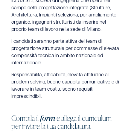
iDEAS S.r.l., società di ingegneria che opera nel
campo della progettazione integrata (Strutture,
Architettura, Impianti) seleziona, per ampliamento
organico, ingegneri strutturisti da inserire nel
proprio team di lavoro nella sede di Milano.
I candidati saranno parte attiva del team di
progettazione strutturale per commesse di elevata
complessità tecnica in ambito nazionale ed
internazionale.
Responsabilità, affidabilità, elevata attitudine al
problem solving, buone capacità comunicative e di
lavorare in team costituiscono requisiti
imprescindibili.
C
o
m
p
i
l
a
i
l
f
o
r
m
e
a
l
l
e
g
a
i
l
c
u
r
r
i
c
u
l
u
m
p
e
r
i
n
v
i
a
r
e
l
a
t
u
a
c
a
n
d
i
d
a
t
u
r
a
.