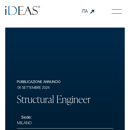
ITA
PUBBLICAZIONE ANNUNCIO
06 SETTEMBRE 2024
S
t
r
u
c
t
u
r
a
l
E
n
g
i
n
e
e
r
Sede:
MILANO