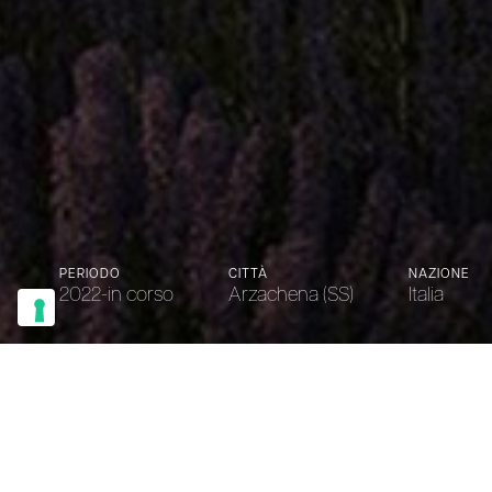
PERIODO
CITTÀ
NAZIONE
2022-in corso
Arzachena (SS)
Italia
Seven Senses Sardinia